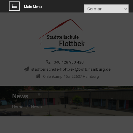
Main Menu
Skip
to
content
040 428 930 420
tdats
sliet
eluhc
tolf-
@kebt
.bfsb
ubmah
ed.gr
Ohlenkamp 15a, 22607 Hamburg
News
Home
News