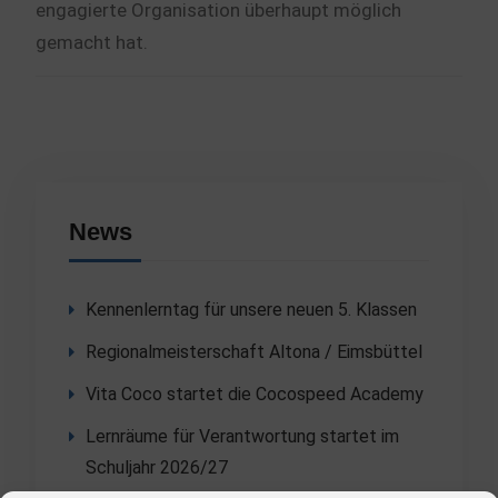
engagierte Organisation überhaupt möglich
gemacht hat.
News
Kennenlerntag für unsere neuen 5. Klassen
Regionalmeisterschaft Altona / Eimsbüttel
Vita Coco startet die Cocospeed Academy
Lernräume für Verantwortung startet im
Schuljahr 2026/27