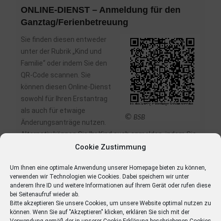
ONLINE-DIENST – Anmeldung für den
Ganztag/Ferienbetreuung
Sie finden diesen entweder
unter der Rubrik „Kind und
Familie“ oder indem Sie den
QR-Code scannen. Sie
können diesen Online-Dienst
sowohl für Ihren Erstantrag
als auch für etwaige
Änderungsanträge nutzen.
Alternativ können Sie Ihr Kind auch anmelden, indem Sie
die notwendigen Unterlagen ausfüllen.
Klicken Sie
Cookie Zustimmung
einfach auf die entsprechenden Links
, um die Formulare
Um Ihnen eine optimale Anwendung unserer Homepage bieten zu können,
direkt am PC auszufüllen, auszudrucken und dann im
verwenden wir Technologien wie Cookies. Dabei speichern wir unter
Schulbüro abzugeben. (Sollten Sie Probleme beim
anderem Ihre ID und weitere Informationen auf Ihrem Gerät oder rufen diese
Ausfüllen im Browser haben, können Sie die Formulare
bei Seitenaufruf wieder ab.
Bitte akzeptieren Sie unsere Cookies, um unsere Website optimal nutzen zu
herunterladen und mit Programmen wie dem Acrobat
können. Wenn Sie auf "Akzeptieren" klicken, erklären Sie sich mit der
Reader bearbeiten oder einen anderen Browser wie