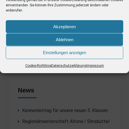
Verwendung gemäß der in unserer
Cookie-Erklärung
beschriebenen Cookies
Edge, Chrome oder Safari verwenden.)
einverstanden. Sie können Ihre Zustimmung jederzeit ändern oder
widerrufen.
©BSB
Akzeptieren
Ablehnen
Einstellungen anzeigen
Cookie-Richtlinie
Datenschutzerklärung
Impressum
News
Kennenlerntag für unsere neuen 5. Klassen
Regionalmeisterschaft Altona / Eimsbüttel