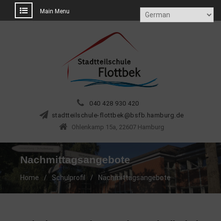
Main Menu
Skip
to
content
040 428 930 420
tdats
sliet
eluhc
tolf-
@kebt
.bfsb
ubmah
ed.gr
Ohlenkamp 15a, 22607 Hamburg
Nachmittagsangebote
Home
Schulprofil
Nachmittagsangebote