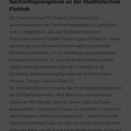
Nachmittagsangebote an der Stadtteilschule
Flottbek
Die Stadtteilschule Flottbek ist stolz darauf, ein
abwechslungsreiches Nachmittagsangebot zu gestalten
und zu organisieren, das auf die Bedürfnisse und
Interessen unserer Schüler*innen zugeschnitten ist. Dabei
arbeiten wir eng mit verschiedenen außerschulischen
Partnern zusammen, um ein vielfältiges und spannendes
Programm zu bieten. Zu unseren Kooperationspartnern
zählen unter anderem der Elbe-Aktiv-Spielplatz, die
Flottbeker Spielervereinigung sowie der Großflottbeker
Hockey-, Tennis- und Golf-Club e.V.
Ein zentrales Element unserer Nachmittagsgestaltung sind
die Schüler*innen selbst. Ihre Wünsche und Interessen
stehen im Mittelpunkt, wenn es darum geht, die Kurse
auszuwählen. Um diesen Prozess zu erleichtern, nutzen wir
das Programm „Online Ganztagsschule“. Jedes Kind erhält
einen persönlichen Login, mit dem es sich in das Programm
einloggen kann, um die Kurse nach seinen eigenen Vorlieben