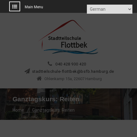
Main Menu
Skip
to
content
040 428 930 420
tdats
sliet
eluhc
tolf-
@kebt
.bfsb
ubmah
ed.gr
Ohlenkamp 15a, 22607 Hamburg
Ganztagskurs: Reiten
Home
Ganztagskurs: Reiten